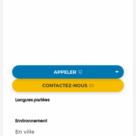
APPELER
CONTACTEZ-NOUS
Langues parlées
Langues parlées
Environnement
Environnement
En ville