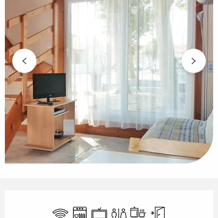
Ouverture et coordonnées
WiFi
Lave vaisselle
Télévision
Toilettes
Plaque de cuisson
Entrée indépen