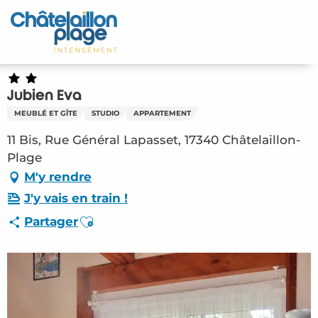
Aller
au
Accueil
contenu
principal
Découvrir
Jubien Eva
Activités
MEUBLÉ ET GÎTE
STUDIO
APPARTEMENT
A vivre
11 Bis, Rue Général Lapasset, 17340 Châtelaillon-
Plage
Rendez-vous
M'y rendre
J'y vais en train !
Votre séjour
Ajouter aux favoris
Partager
Espace Pro