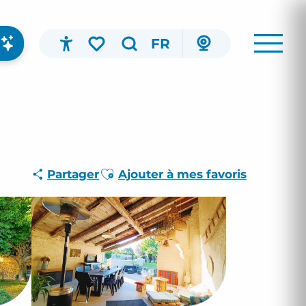
FR
Accessibilité
Recherche
Voir les favoris
Ajouter aux favoris
Partager
Ajouter à mes favoris