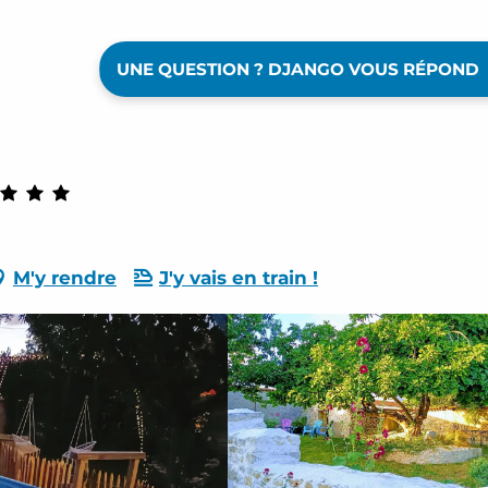
UNE QUESTION ? DJANGO VOUS RÉPOND
M'y rendre
J'y vais en train !