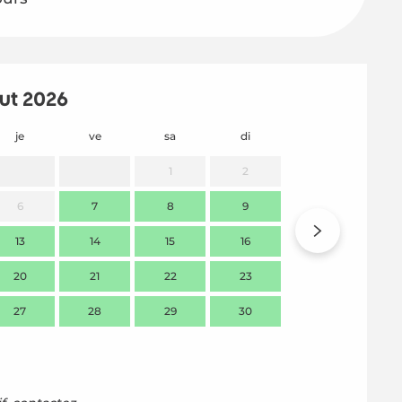
ût 2026
je
ve
sa
di
lu
m
1
2
6
7
8
9
7
13
14
15
16
14
1
20
21
22
23
21
2
27
28
29
30
28
2