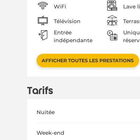
WiFi
Lave l
Télévision
Terras
Entrée
Uniqu
indépendante
réserv
AFFICHER TOUTES LES PRESTATIONS
Tarifs
Tarifs 2026
Nuitée
Week-end