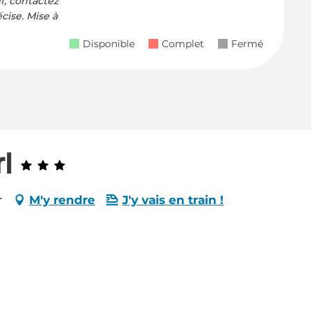
if, contactez
écise.
Mise à
Disponible
Complet
Fermé
l
r
M'y rendre
J'y vais en train !