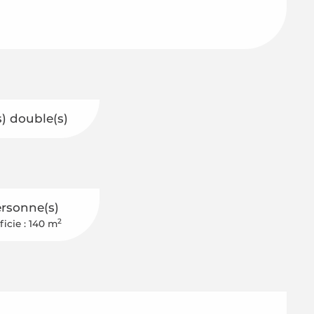
s) double(s)
ersonne(s)
2
ficie : 140 m