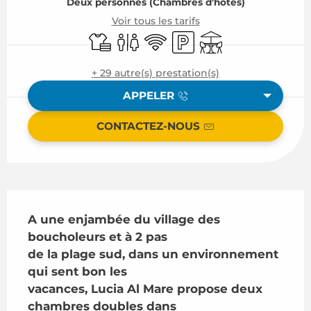
Deux personnes (Chambres d'hôtes)
Voir tous les tarifs
Draps et linge
Toilettes
WiFi
Parking
Terrasse
+ 29 autre(s) prestation(s)
APPELER
CONTACTEZ-NOUS
Description
A une enjambée du village des 
boucholeurs et à 2 pas

de la plage sud, dans un environnement 
qui sent bon les

vacances, Lucia Al Mare propose deux 
chambres doubles dans
