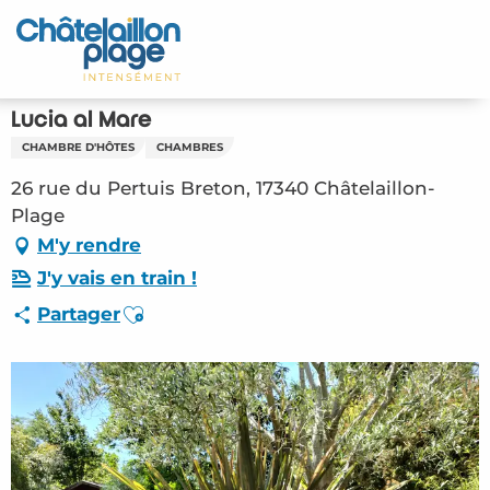
Aller
au
Accueil
contenu
principal
Découvrir
Lucia al Mare
CHAMBRE D'HÔTES
CHAMBRES
Activités
26 rue du Pertuis Breton, 17340 Châtelaillon-
A vivre
Plage
M'y rendre
Rendez-vous
J'y vais en train !
Ajouter aux favoris
Partager
Votre séjour
Espace Pro