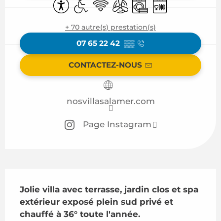
Accessibilité
Accès handicapés
WiFi
Air conditionné
Lave linge
Lave vaisselle
+ 70 autre(s) prestation(s)
07 65 22 42
▒▒
CONTACTEZ-NOUS
nosvillasalamer.com
Page Instagram
Description
Jolie villa avec terrasse, jardin clos et spa 
extérieur exposé plein sud privé et 
chauffé à 36° toute l'année.