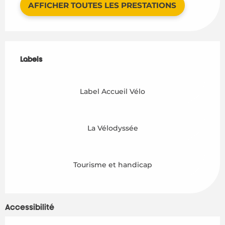
AFFICHER TOUTES LES PRESTATIONS
Offres de prestations
Labels
Labels
Label Accueil Vélo
La Vélodyssée
Tourisme et handicap
Accessibilité