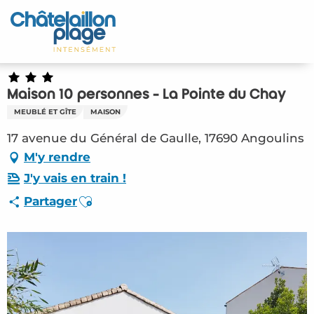
Aller
au
Accueil
contenu
principal
Découvrir
Maison 10 personnes - La Pointe du Chay
Activités
MEUBLÉ ET GÎTE
MAISON
A vivre
17 avenue du Général de Gaulle, 17690 Angoulins
M'y rendre
Rendez-vous
J'y vais en train !
Ajouter aux favoris
Partager
Votre séjour
Espace Pro