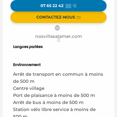
07 65 22 42
▒▒
CONTACTEZ-NOUS
nosvillasalamer.com
Langues parlées
Langues parlées
Environnement
Environnement
Arrêt de transport en commun à moins
de 500 m
Centre village
Port de plaisance à moins de 500 m
Arrêt de bus à moins de 500 m
Station vélo libre service à moins de
500 m