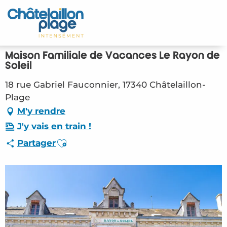
Aller
au
Accueil
contenu
principal
Découvrir
Maison Familiale de Vacances Le Rayon de
Soleil
Activités
18 rue Gabriel Fauconnier, 17340 Châtelaillon-
Plage
A vivre
M'y rendre
Rendez-vous
J'y vais en train !
Ajouter aux favoris
Partager
Votre séjour
Espace Pro