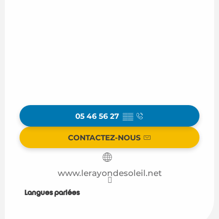
05 46 56 27
▒▒
CONTACTEZ-NOUS
www.lerayondesoleil.net
Langues parlées
Langues parlées