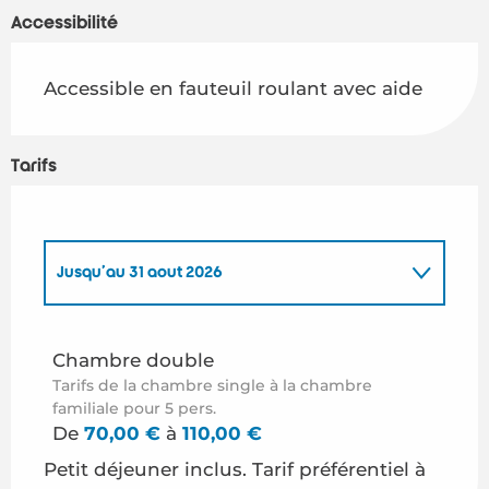
Accessibilité
Accessible en fauteuil roulant avec aide
Tarifs
Jusqu'au
31 août 2026
Du
1 avril 2026
au
30 avril 2026
Chambre double
Tarifs de la chambre single à la chambre
Du
1 mai 2026
au
30 juin 2026
familiale pour 5 pers.
De
70,00 €
à
110,00 €
Du
1 septembre 2026
au
30 septembre 2026
Petit déjeuner inclus. Tarif préférentiel à