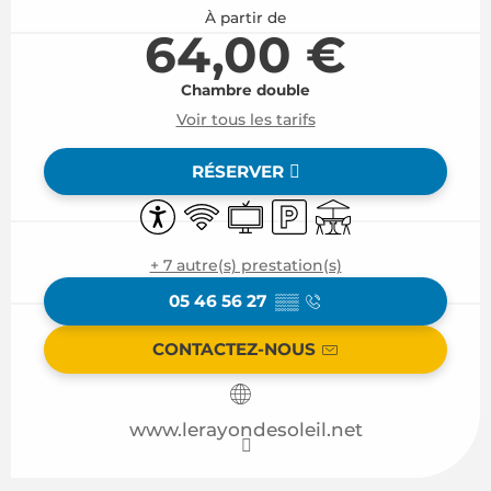
À partir de
64,00 €
Chambre double
Voir tous les tarifs
RÉSERVER
Accessibilité
WiFi
Télévision
Parking
Terrasse
+ 7 autre(s) prestation(s)
05 46 56 27
▒▒
CONTACTEZ-NOUS
www.lerayondesoleil.net