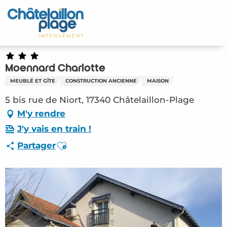
Aller
au
Accueil
contenu
principal
Découvrir
Moennard Charlotte
Activités
MEUBLÉ ET GÎTE
CONSTRUCTION ANCIENNE
MAISON
A vivre
5 bis rue de Niort, 17340 Châtelaillon-Plage
M'y rendre
Rendez-vous
J'y vais en train !
Ajouter aux favoris
Partager
Votre séjour
Espace Pro