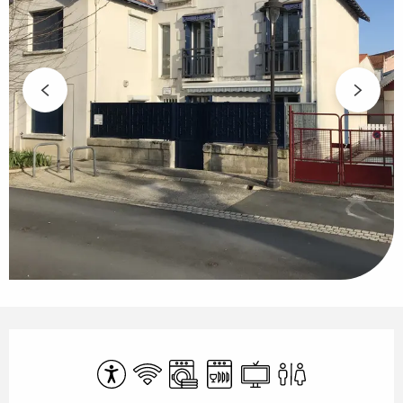
Ouverture et coordonnées
Accessibilité
WiFi
Lave linge
Lave vaisselle
Télévision
Toilettes