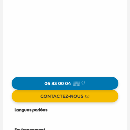
06 83 00 04
▒▒
CONTACTEZ-NOUS
Langues parlées
Langues parlées