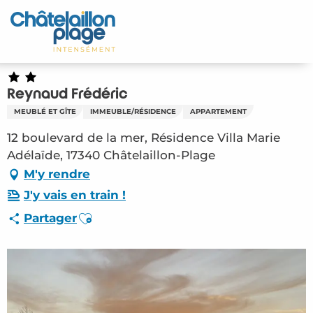
Aller
au
Accueil
contenu
principal
Découvrir
Reynaud Frédéric
Activités
MEUBLÉ ET GÎTE
IMMEUBLE/RÉSIDENCE
APPARTEMENT
A vivre
12 boulevard de la mer, Résidence Villa Marie
Adélaïde, 17340 Châtelaillon-Plage
Rendez-vous
M'y rendre
J'y vais en train !
Votre séjour
Ajouter aux favoris
Partager
Espace Pro