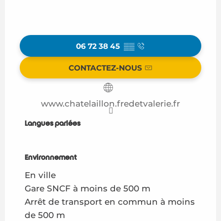
06 72 38 45
▒▒
CONTACTEZ-NOUS
www.chatelaillon.fredetvalerie.fr
Langues parlées
Langues parlées
Environnement
Environnement
En ville
Gare SNCF à moins de 500 m
Arrêt de transport en commun à moins
de 500 m