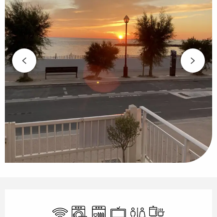
Ouverture et coordonnées
WiFi
Lave linge
Lave vaisselle
Télévision
Toilettes
Plaque de cuiss