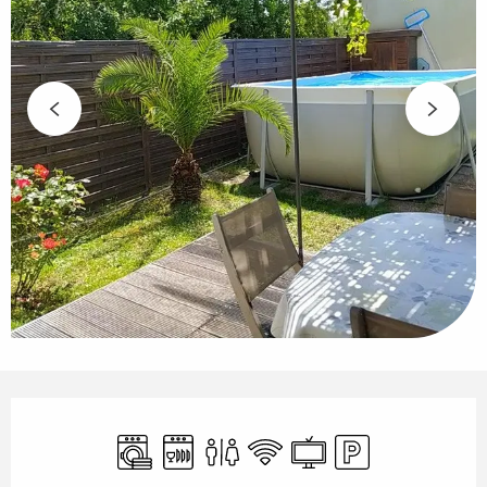
Ouverture et coordonnées
Lave linge
Lave vaisselle
Toilettes
WiFi
Télévision
Parking