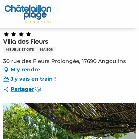
Aller
au
Accueil
contenu
principal
Découvrir
Villa des Fleurs
Activités
MEUBLÉ ET GÎTE
MAISON
A vivre
30 rue des Fleurs Prolongée, 17690 Angoulins
M'y rendre
Rendez-vous
J'y vais en train !
Ajouter aux favoris
Partager
Votre séjour
Espace Pro