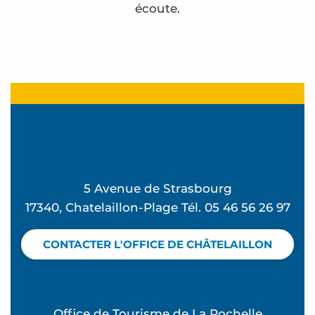
écoute.
L'atelier du bien naître par Sophie
Médecin CHAMBOSSE DEGOULANGE Carole
La librairie du chat qui lit
Poissonnerie Chez Janny
Agence immobilière Foncia
Glacier du port
5 Avenue de Strasbourg
Instants Clichés
17340, Chatelaillon-Plage Tél. 05 46 56 26 97
Baron Gourgaud - La boutique souvenirs - Interî
Banque Crédit Mutuel Océan
CONTACTER L'OFFICE DE CHÂTELAILLON
Vagues et Chineries
Coop
Médecin FAZILLEAUD Béatrice
Office de Tourisme de La Rochelle