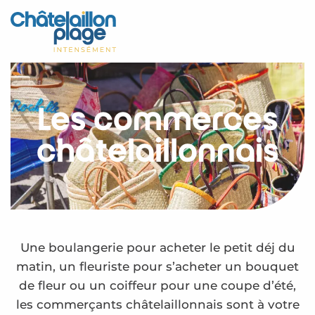
Aller
au
Accueil
contenu
principal
Découvrir
Activités
Les commerces
A vivre
châtelaillonnais
Rendez-vous
Votre séjour
Espace Pro
Une boulangerie pour acheter le petit déj du
matin, un fleuriste pour s’acheter un bouquet
de fleur ou un coiffeur pour une coupe d’été,
les commerçants châtelaillonnais sont à votre