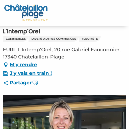
Aller
au
Accueil
contenu
principal
Découvrir
L'Intemp'Orel
COMMERCES
DIVERS AUTRES COMMERCES
FLEURISTE
Activités
EURL L'Intemp'Orel, 20 rue Gabriel Fauconnier,
A vivre
17340 Châtelaillon-Plage
M'y rendre
Rendez-vous
J'y vais en train !
Ajouter aux favoris
Partager
Votre séjour
Espace Pro