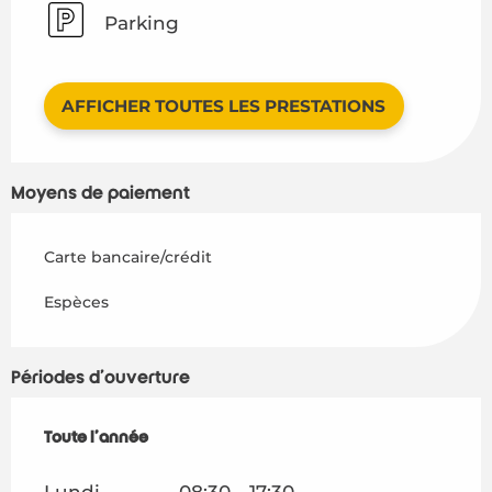
Parking
AFFICHER TOUTES LES PRESTATIONS
Moyens de paiement
Carte bancaire/crédit
Espèces
Périodes d'ouverture
Toute l'année
Toute l'année
Lundi
08:30 - 17:30