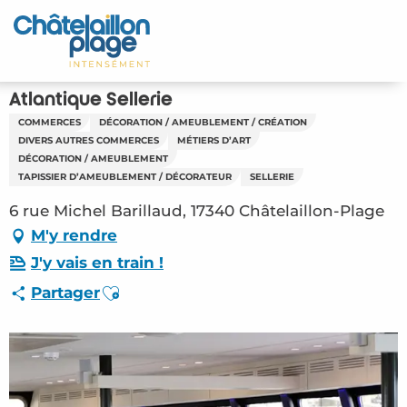
Aller
au
Accueil
contenu
principal
Découvrir
Atlantique Sellerie
COMMERCES
DÉCORATION / AMEUBLEMENT / CRÉATION
Activités
DIVERS AUTRES COMMERCES
MÉTIERS D’ART
DÉCORATION / AMEUBLEMENT
A vivre
TAPISSIER D’AMEUBLEMENT / DÉCORATEUR
SELLERIE
6 rue Michel Barillaud, 17340 Châtelaillon-Plage
Rendez-vous
M'y rendre
J'y vais en train !
Votre séjour
Ajouter aux favoris
Partager
Espace Pro