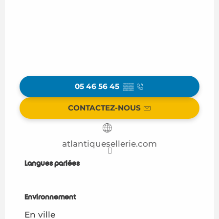
05 46 56 45
▒▒
CONTACTEZ-NOUS
atlantiquesellerie.com
Langues parlées
Langues parlées
Environnement
Environnement
En ville