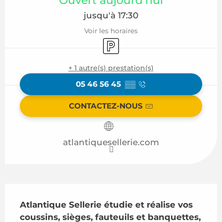
Ouvert aujourd'hui
jusqu'à 17:30
Voir les horaires
Parking
+ 1 autre(s) prestation(s)
05 46 56 45
▒▒
CONTACTEZ-NOUS
atlantiquesellerie.com
Description
Atlantique Sellerie étudie et réalise vos 
coussins, sièges, fauteuils et banquettes, 