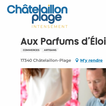
Aller
au
contenu
principal
Aux Parfums d'Élo
COMMERCES
ARTISANS
17340 Châtelaillon-Plage
M'y rendre