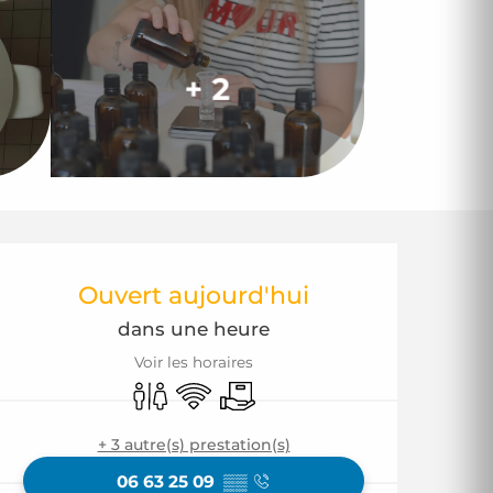
+ 2
Ouverture et coor
Ouvert aujourd'hui
dans une heure
Voir les horaires
Toilettes
WiFi
Livraison
+ 3 autre(s) prestation(s)
06 63 25 09
▒▒