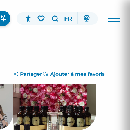
FR
Accessibilité
Recherche
Voir les favoris
Ajouter aux favoris
Partager
Ajouter à mes favoris