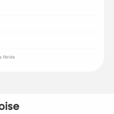
 fériés
oïse