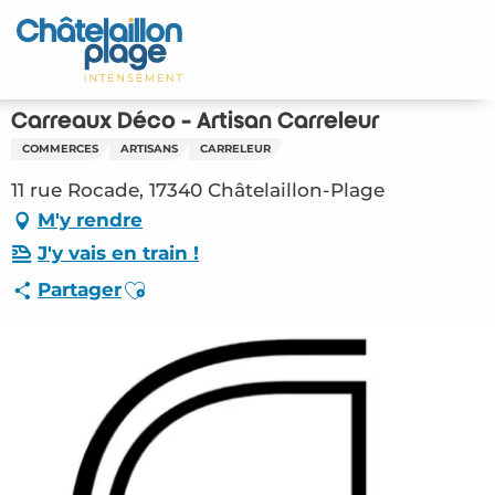
Aller
au
Accueil
contenu
principal
Découvrir
Carreaux Déco - Artisan Carreleur
COMMERCES
ARTISANS
CARRELEUR
Activités
11 rue Rocade, 17340 Châtelaillon-Plage
A vivre
M'y rendre
J'y vais en train !
Rendez-vous
Ajouter aux favoris
Partager
Votre séjour
Espace Pro