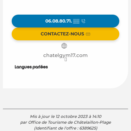
06.08.80.71.
▒▒
CONTACTEZ-NOUS
chatelgym17.com
Langues parlées
Langues parlées
Mis à jour le 12 octobre 2023 à 14:10
par Office de Tourisme de Châtelaillon-Plage
(Identifiant de l'offre :
6389625
)