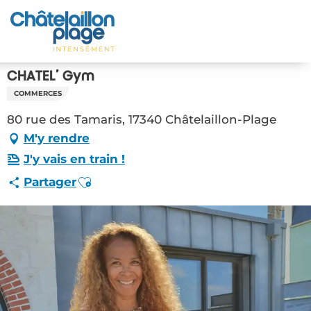
Aller
au
Accueil
contenu
principal
Découvrir
CHATEL’ Gym
COMMERCES
Activités
80 rue des Tamaris, 17340 Châtelaillon-Plage
A vivre
M'y rendre
J'y vais en train !
Rendez-vous
Ajouter aux favoris
Partager
Votre séjour
Espace Pro