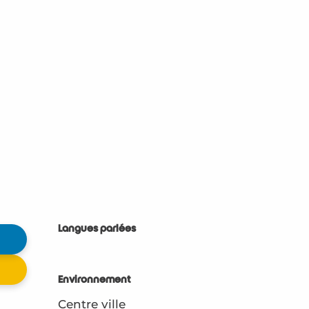
Langues parlées
Langues parlées
Environnement
Environnement
Centre ville