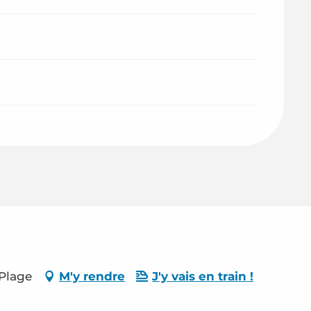
-Plage
M'y rendre
J'y vais en train !