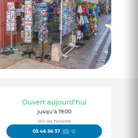
Ouverture et coor
Ouvert aujourd'hui
jusqu'à 19:00
Voir les horaires
05 46 56 37
▒▒