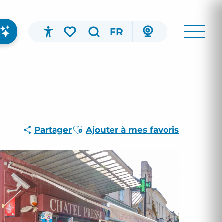
FR
Accessibilité
Recherche
Voir les favoris
Ajouter aux favoris
Partager
Ajouter à mes favoris