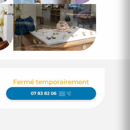
Ouverture et coor
Fermé temporairement
07 83 82 06
▒▒