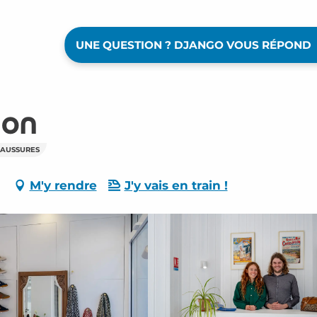
UNE QUESTION ? DJANGO VOUS RÉPOND
mon
HAUSSURES
M'y rendre
J'y vais en train !