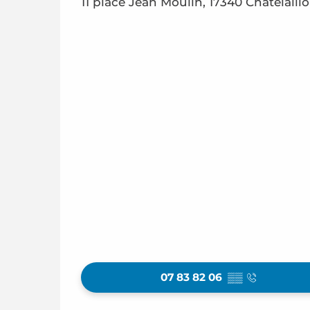
11 place Jean Moulin, 17340 Châtelaill
07 83 82 06
▒▒