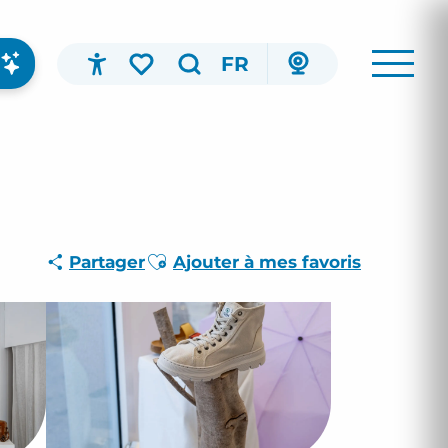
FR
Accessibilité
Recherche
Voir les favoris
Ajouter aux favoris
Partager
Ajouter à mes favoris