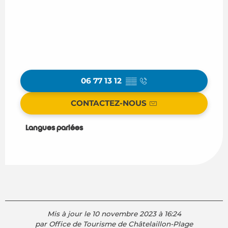
06 77 13 12
▒▒
CONTACTEZ-NOUS
Langues parlées
Langues parlées
Mis à jour le 10 novembre 2023 à 16:24
par Office de Tourisme de Châtelaillon-Plage