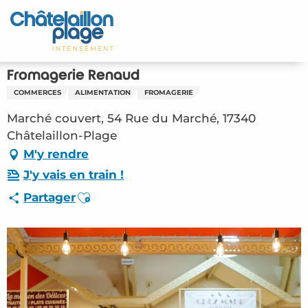
Aller
au
Accueil
contenu
principal
Découvrir
Fromagerie Renaud
COMMERCES
ALIMENTATION
FROMAGERIE
Activités
Marché couvert, 54 Rue du Marché, 17340
A vivre
Châtelaillon-Plage
M'y rendre
Rendez-vous
J'y vais en train !
Ajouter aux favoris
Partager
Votre séjour
Espace Pro