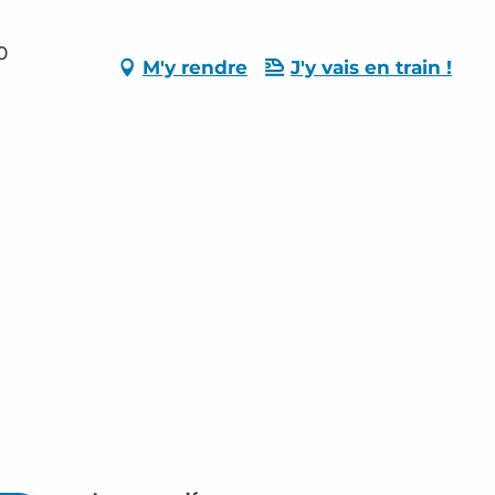
0
M'y rendre
J'y vais en train !