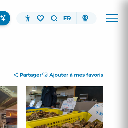
FR
Accessibilité
Recherche
Voir les favoris
Ajouter aux favoris
Partager
Ajouter à mes favoris