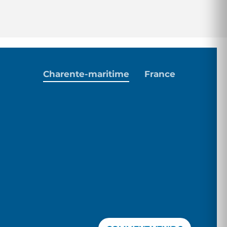
Charente-maritime
France