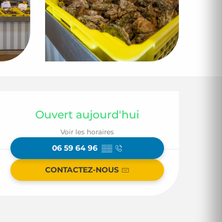
Ouverture et coor
Ouvert aujourd'hui
Voir les horaires
06 59 64 96
▒▒
CONTACTEZ-NOUS