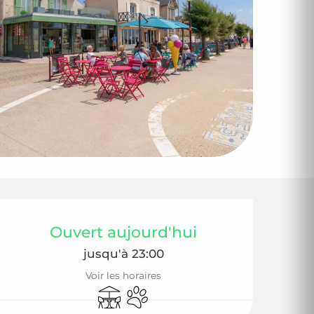
Ouverture et coor
Ouvert aujourd'hui
jusqu'à 23:00
Voir les horaires
Terrasse
Animaux acceptés