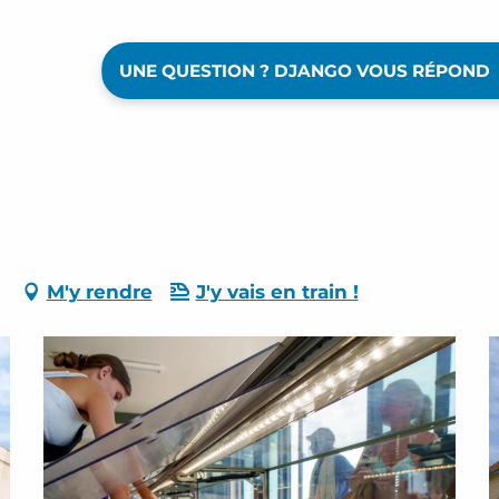
UNE QUESTION ? DJANGO VOUS RÉPOND
M'y rendre
J'y vais en train !