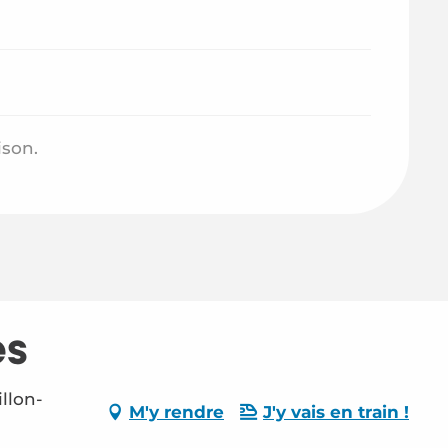
ison.
es
llon-
M'y rendre
J'y vais en train !