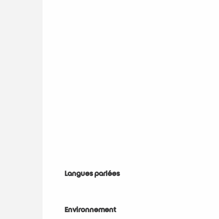
Langues parlées
Langues parlées
Environnement
Environnement