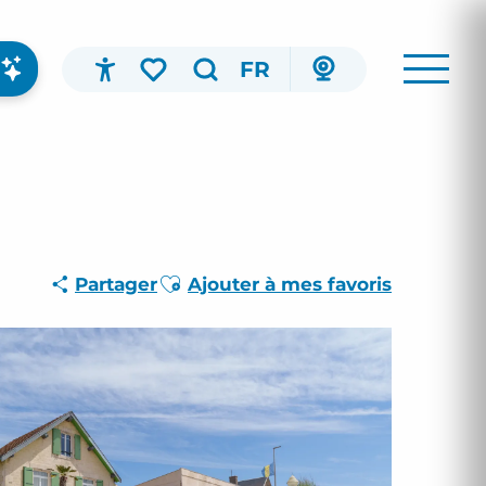
FR
Accessibilité
Recherche
Voir les favoris
Ajouter aux favoris
Partager
Ajouter à mes favoris