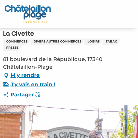
Aller
au
Accueil
contenu
principal
Découvrir
La Civette
COMMERCES
DIVERS AUTRES COMMERCES
LOISIRS
TABAC
Activités
PRESSE
81 boulevard de la République, 17340
A vivre
Châtelaillon-Plage
M'y rendre
Rendez-vous
J'y vais en train !
Votre séjour
Ajouter aux favoris
Partager
Espace Pro