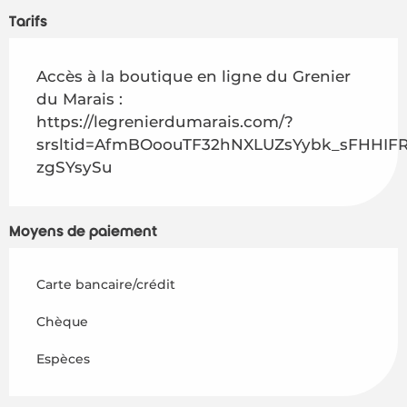
Tarifs
Accès à la boutique en ligne du Grenier
du Marais :
https://legrenierdumarais.com/?
srsltid=AfmBOoouTF32hNXLUZsYybk_sFHHI
zgSYsySu
Moyens de paiement
Carte bancaire/crédit
Accueil
Chèque
Découvrir
Espèces
Activités