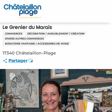
Aller
au
contenu
principal
Le Grenier du Marais
COMMERCES
DÉCORATION / AMEUBLEMENT / CRÉATION
DIVERS AUTRES COMMERCES
BIJOUTERIE FANTAISIE / ACCESSOIRES DE MODE
17340 Châtelaillon-Plage
Ajouter aux favoris
Partager