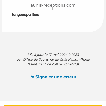
aunis-receptions.com
Langues parlées
Langues parlées
Mis à jour le 17 mai 2024 à 16:23
par Office de Tourisme de Châtelaillon-Plage
(Identifiant de l'offre :
6920723
)
Signaler une erreur