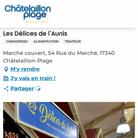
Aller
au
Accueil
contenu
principal
Découvrir
Les Délices de l'Aunis
COMMERCES
ALIMENTATION
TRAITEUR
Activités
Marché couvert, 54 Rue du Marché, 17340
A vivre
Châtelaillon-Plage
M'y rendre
Rendez-vous
J'y vais en train !
Ajouter aux favoris
Partager
Votre séjour
Espace Pro