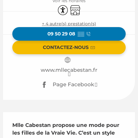
Voir les horaires
Accessibilité
Boutique
+ 4 autre(s) prestation(s)
09 50 29 08
▒▒
CONTACTEZ-NOUS
www.mllecabestan.fr
Page Facebook
Description
Mlle Cabestan propose une mode pour 
les filles de la Vraie Vie. C’est un style 