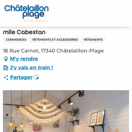
Aller
au
Accueil
contenu
principal
Découvrir
mlle Cabestan
COMMERCES
VÊTEMENTS ET ACCESSOIRES
VÊTEMENTS
Activités
18 Rue Carnot, 17340 Châtelaillon-Plage
A vivre
M'y rendre
J'y vais en train !
Rendez-vous
Ajouter aux favoris
Partager
Votre séjour
Espace Pro