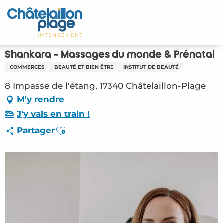
Aller
au
Accueil
contenu
principal
Découvrir
Shankara - Massages du monde & Prénatal
COMMERCES
BEAUTÉ ET BIEN ÊTRE
INSTITUT DE BEAUTÉ
Activités
8 Impasse de l'étang, 17340 Châtelaillon-Plage
A vivre
M'y rendre
J'y vais en train !
Rendez-vous
Ajouter aux favoris
Partager
Votre séjour
Espace Pro