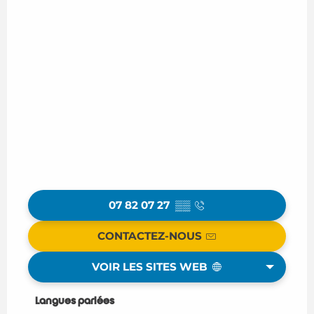
07 82 07 27
▒▒
CONTACTEZ-NOUS
VOIR LES SITES WEB
Langues parlées
Langues parlées