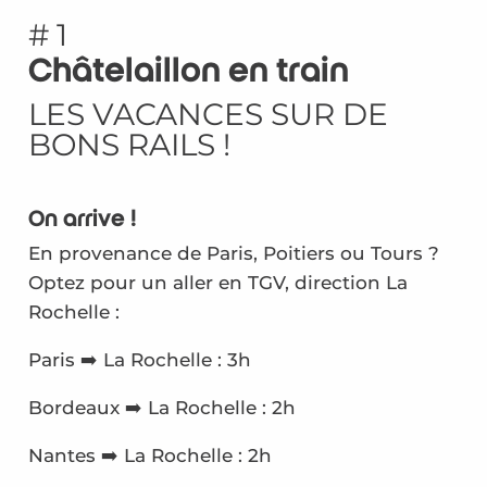
En train
# 1
Châtelaillon en train
À vélo
LES VACANCES SUR DE
À pied
BONS RAILS !
On arrive !
En provenance de Paris, Poitiers ou Tours ?
Optez pour un aller en TGV, direction La
Rochelle :
Paris ➡️ La Rochelle : 3h
Bordeaux ➡️ La Rochelle : 2h
Nantes ➡️ La Rochelle : 2h