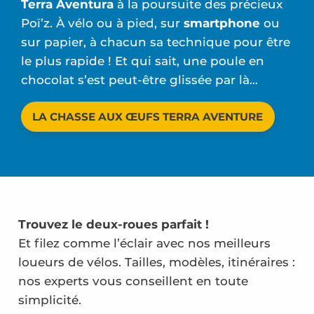
Terra Aventura
à la poursuite des précieux
Poï’z. À vélo ou à pied, sur
smartphone
ou
sur papier, à chacun sa technique pour être
le plus rapide ! Et qui sait, une poule en
chocolat s’est peut-être glissée par là…
LA CHASSE AUX ŒUFS TERRA AVENTURE
Trouvez le deux-roues parfait !
Et filez comme l’éclair avec nos meilleurs
loueurs de vélos. Tailles, modèles, itinéraires :
nos experts vous conseillent en toute
simplicité.