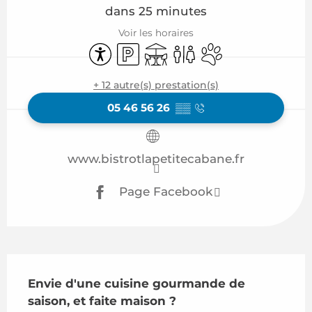
dans 25 minutes
Voir les horaires
Accessibilité
Parking
Terrasse
Toilettes
Animaux acceptés
+ 12 autre(s) prestation(s)
05 46 56 26
▒▒
www.bistrotlapetitecabane.fr
Page Facebook
Description
Envie d'une cuisine gourmande de 
saison, et faite maison ?
