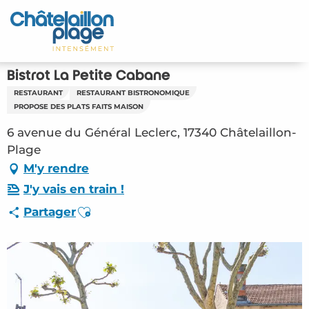
Aller
au
Accueil
contenu
principal
Découvrir
Bistrot La Petite Cabane
RESTAURANT
RESTAURANT BISTRONOMIQUE
Activités
PROPOSE DES PLATS FAITS MAISON
6 avenue du Général Leclerc, 17340 Châtelaillon-
A vivre
Plage
M'y rendre
Rendez-vous
J'y vais en train !
Votre séjour
Ajouter aux favoris
Partager
Espace Pro