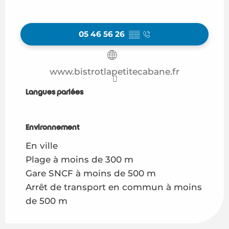
05 46 56 26
▒▒
www.bistrotlapetitecabane.fr
Langues parlées
Langues parlées
Environnement
Environnement
En ville
Plage à moins de 300 m
Gare SNCF à moins de 500 m
Arrêt de transport en commun à moins
de 500 m