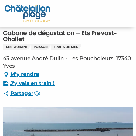
Aller
au
Accueil
contenu
principal
Découvrir
Cabane de dégustation – Ets Prevost-
Chollet
Activités
RESTAURANT
POISSON
FRUITS DE MER
43 avenue André Dulin - Les Boucholeurs, 17340
A vivre
Yves
M'y rendre
Rendez-vous
J'y vais en train !
Votre séjour
Ajouter aux favoris
Partager
Espace Pro