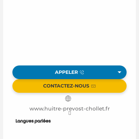
APPELER
CONTACTEZ-NOUS
www.huitre-prevost-chollet.fr
Langues parlées
Langues parlées