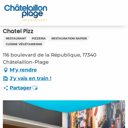
Aller
au
Accueil
contenu
principal
Découvrir
Chatel Pizz
RESTAURANT
PIZZERIA
RESTAURATION RAPIDE
Activités
CUISINE VÉGÉTARIENNE
116 boulevard de la République, 17340
A vivre
Châtelaillon-Plage
M'y rendre
Rendez-vous
J'y vais en train !
Votre séjour
Ajouter aux favoris
Partager
Espace Pro