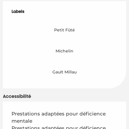
Offres de prestations
Labels
Labels
Petit Fûté
Michelin
Gault Millau
Accessibilité
Prestations adaptées pour déficience
mentale
Prestations adaptées pour déficience