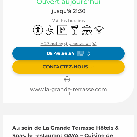
Ouvert aujourd'hui
jusqu'à 21:30
Voir les horaires
Accessibilité
Accès handicapés
Parking
Bar / Buvette
Terrasse
WiFi
+ 27 autre(s) prestation(s)
05 46 56 54
▒▒
CONTACTEZ-NOUS
www.la-grande-terrasse.com
Description
Au sein de La Grande Terrasse Hôtels & 
Spas, le restaurant GAYA – Cuisine de 