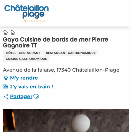
Aller
au
Accueil
contenu
principal
Découvrir
Gaya Cuisine de bords de mer Pierre
Activités
Gagnaire TT
HÔTEL - RESTAURANT
RESTAURANT GASTRONOMIQUE
A vivre
CUISINE GASTRONOMIQUE
Avenue de la falaise, 17340 Châtelaillon-Plage
Rendez-vous
M'y rendre
J'y vais en train !
Votre séjour
Ajouter aux favoris
Partager
Espace Pro