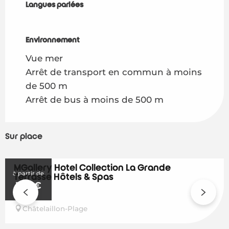
Langues parlées
Langues parlées
Environnement
Environnement
Vue mer
Arrêt de transport en commun à moins
de 500 m
Arrêt de bus à moins de 500 m
Sur place
MGallery Hotel Collection La Grande
à partir de
Terrasse Hôtels & Spas
170
€
Châtelaillon-Plage