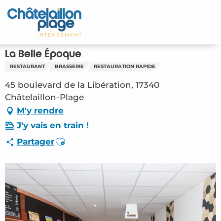
Aller
au
Accueil
contenu
principal
Découvrir
La Belle Époque
RESTAURANT
BRASSERIE
RESTAURATION RAPIDE
Activités
45 boulevard de la Libération, 17340
A vivre
Châtelaillon-Plage
M'y rendre
Rendez-vous
J'y vais en train !
Ajouter aux favoris
Partager
Votre séjour
Espace Pro