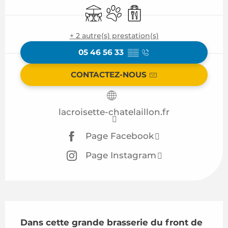
Terrasse
Animaux acceptés
Vente à emporter
+ 2 autre(s) prestation(s)
05 46 56 33
▒▒
CONTACTEZ-NOUS
lacroisette-chatelaillon.fr
Page Facebook
Page Instagram
Description
Dans cette grande brasserie du front de 