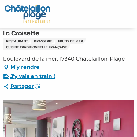
Aller
au
Accueil
contenu
principal
Découvrir
La Croisette
RESTAURANT
BRASSERIE
FRUITS DE MER
Activités
CUISINE TRADITIONNELLE FRANÇAISE
boulevard de la mer, 17340 Châtelaillon-Plage
A vivre
M'y rendre
Rendez-vous
J'y vais en train !
Ajouter aux favoris
Partager
Votre séjour
Espace Pro