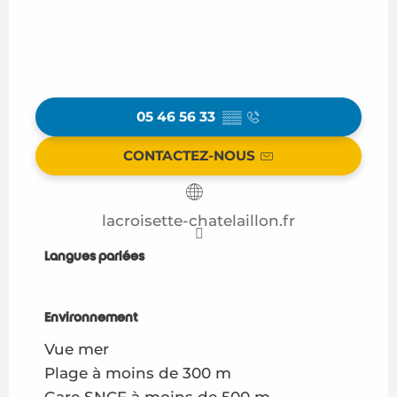
05 46 56 33
▒▒
CONTACTEZ-NOUS
lacroisette-chatelaillon.fr
Langues parlées
Langues parlées
Environnement
Environnement
Vue mer
Plage à moins de 300 m
Gare SNCF à moins de 500 m