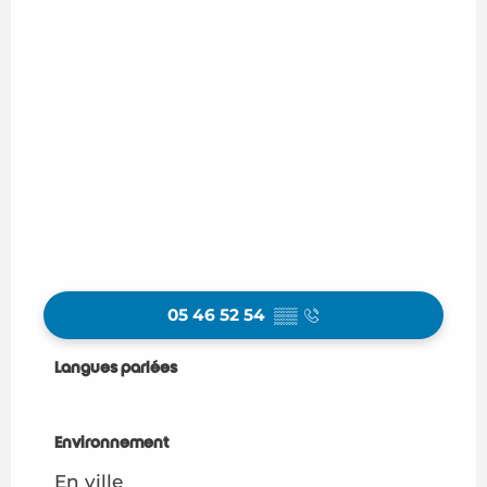
05 46 52 54
▒▒
Langues parlées
Langues parlées
Environnement
Environnement
En ville