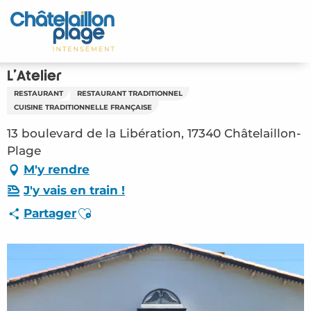
Aller
au
Accueil
contenu
principal
Découvrir
L'Atelier
RESTAURANT
RESTAURANT TRADITIONNEL
Activités
CUISINE TRADITIONNELLE FRANÇAISE
13 boulevard de la Libération, 17340 Châtelaillon-
A vivre
Plage
M'y rendre
Rendez-vous
J'y vais en train !
Votre séjour
Ajouter aux favoris
Partager
Espace Pro