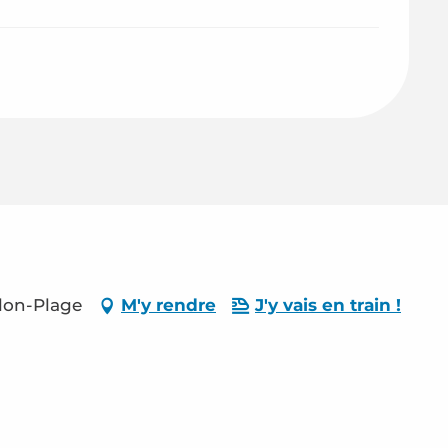
llon-Plage
M'y rendre
J'y vais en train !