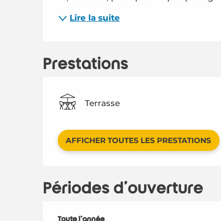
Lire la suite
Prestations
Terrasse
AFFICHER TOUTES LES PRESTATIONS
Périodes d'ouverture
Toute l'année
Toute l'année