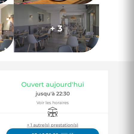
+ 3
Ouverture et coor
Ouvert aujourd'hui
jusqu'à 22:30
Voir les horaires
Terrasse
+ 1 autre(s) prestation(s)