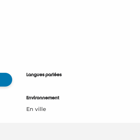
Langues parlées
Langues parlées
Environnement
Environnement
En ville