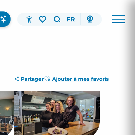
FR
Accessibilité
Recherche
Voir les favoris
Ajouter aux favoris
Partager
Ajouter à mes favoris