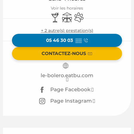
Voir les horaires
Bar / Buvette
Terrasse
Animaux acceptés
+ 2 autre(s) prestation(s)
05 46 30 03
▒▒
CONTACTEZ-NOUS
le-bolero.eatbu.com
Page Facebook
Page Instagram
Description