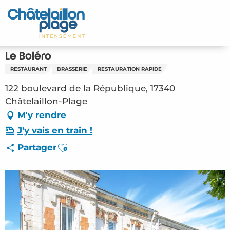
Aller
au
Accueil
contenu
principal
Découvrir
Le Boléro
RESTAURANT
BRASSERIE
RESTAURATION RAPIDE
Activités
122 boulevard de la République, 17340
A vivre
Châtelaillon-Plage
M'y rendre
Rendez-vous
J'y vais en train !
Ajouter aux favoris
Partager
Votre séjour
Espace Pro