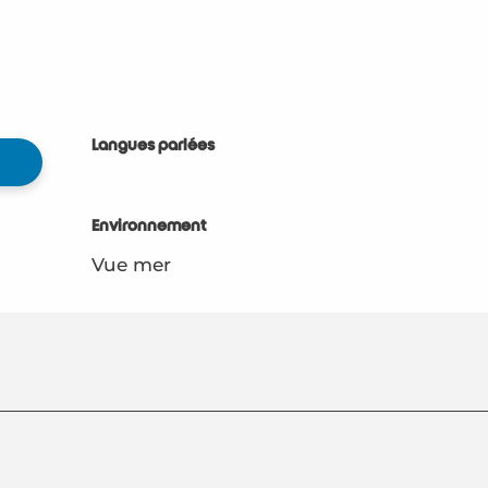
Langues parlées
Langues parlées
Environnement
Environnement
Vue mer