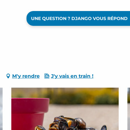
UNE QUESTION ? DJANGO VOUS RÉPOND
-
M'y rendre
J'y vais en train !