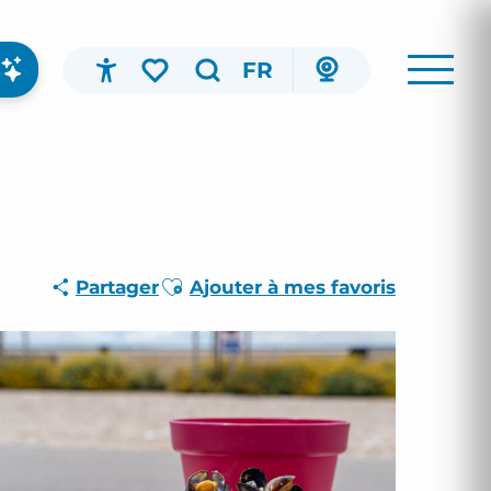
FR
Accessibilité
Recherche
Voir les favoris
Ajouter aux favoris
Partager
Ajouter à mes favoris