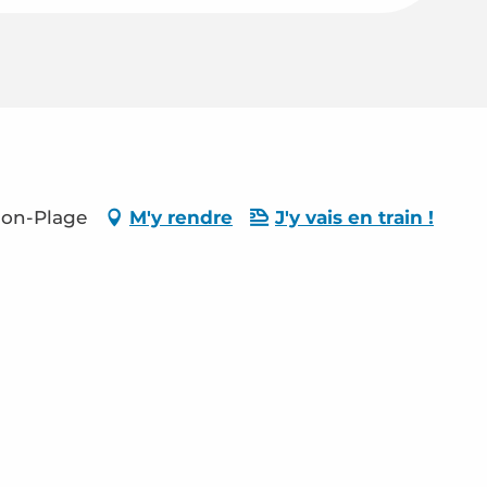
lon-Plage
M'y rendre
J'y vais en train !