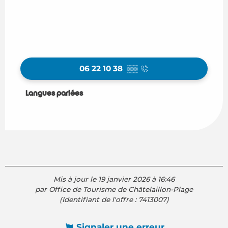
06 22 10 38
▒▒
Langues parlées
Langues parlées
Mis à jour le 19 janvier 2026 à 16:46
par Office de Tourisme de Châtelaillon-Plage
(Identifiant de l'offre :
7413007
)
Signaler une erreur