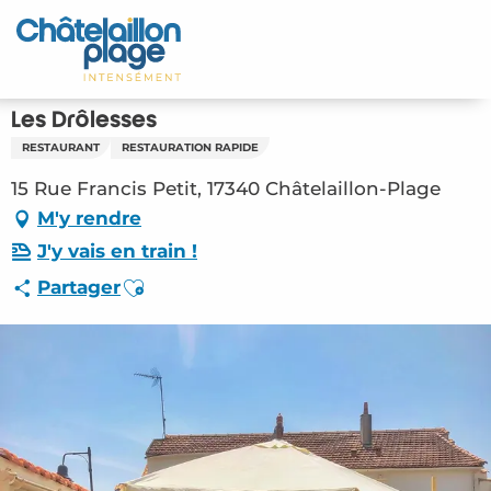
Aller
au
Accueil
contenu
principal
Découvrir
Les Drôlesses
RESTAURANT
RESTAURATION RAPIDE
Activités
15 Rue Francis Petit, 17340 Châtelaillon-Plage
A vivre
M'y rendre
J'y vais en train !
Rendez-vous
Ajouter aux favoris
Partager
Votre séjour
Espace Pro