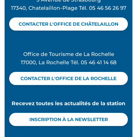
Spectacle "Incognito" - Sorties de plage
17340, Chatelaillon-Plage Tél. 05 46 56 26 97
Atelier Attrape-Rêves rétro chez Vagues et Chine
Coquillages et crustacés - Visite découverte
CONTACTER L'OFFICE DE CHÂTELAILLON
Atelier Enluminure - L'été à Beauséjour
Lectures en herbe
Atelier Couture et frous frous - L'été à Beauséjou
Office de Tourisme de La Rochelle
17000, La Rochelle Tél. 05 46 41 14 68
CONTACTER L'OFFICE DE LA ROCHELLE
Recevez toutes les actualités de la station
INSCRIPTION À LA NEWSLETTER