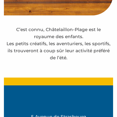
C’est connu, Châtelaillon-Plage est le
royaume des enfants.
Les petits créatifs, les aventuriers, les sportifs,
ils trouveront à coup sûr leur activité préféré
de l’été.
Atelier Tableau de sable - L'été à Beauséjour
Concert Rawb - Sorties de plage
Atelier Attrape-rêves - L'été à Beauséjour
Point de vue sur les oiseaux du bord de mer
Atelier Théâtre - L'été à Beauséjour
Atelier Mobiles de la mer - L'été à Beauséjour
5 Avenue de Strasbourg