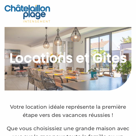
Aller
au
Accueil
contenu
principal
Découvrir
Activités
Locations et Gîtes
A vivre
Rendez-vous
Votre séjour
Espace Pro
Votre location idéale représente la première
étape vers des vacances réussies !
Que vous choisissiez une grande maison avec