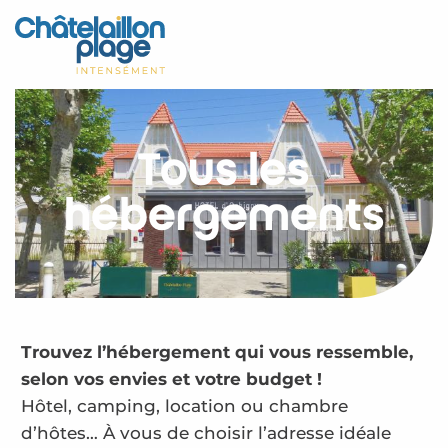
Aller
au
Accueil
contenu
principal
Découvrir
Activités
Tous les
A vivre
hébergements
Rendez-vous
Votre séjour
Espace Pro
Trouvez l’hébergement qui vous ressemble,
selon vos envies et votre budget !
Hôtel, camping, location ou chambre
d’hôtes… À vous de choisir l’adresse idéale