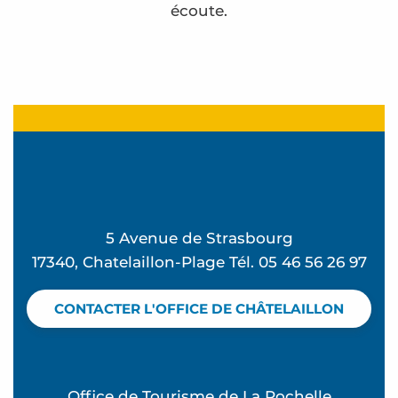
écoute.
mlle Cabestan
Salon de beauté Mademoiselle
EJ Studio
Instants Clichés
Banque Populaire du Centre Atlantique
Vente d’huîtres et moules A.Guignet
5 Avenue de Strasbourg
Le Bon Hair Bio
17340, Chatelaillon-Plage Tél. 05 46 56 26 97
Cabinet Infirmier du Pôle Santé SCI
Médecin DELETRE Anne Solene
CONTACTER L'OFFICE DE CHÂTELAILLON
Médecin BONNA Phillipe
Beach Bikes Châtelaillon-Plage
Pharmacie Cap Atlantique
Office de Tourisme de La Rochelle