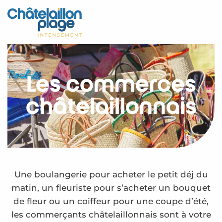
Aller
au
Accueil
contenu
principal
Découvrir
Activités
Les commerces
A vivre
châtelaillonnais
Rendez-vous
Votre séjour
Espace Pro
Une boulangerie pour acheter le petit déj du
matin, un fleuriste pour s’acheter un bouquet
de fleur ou un coiffeur pour une coupe d’été,
les commerçants châtelaillonnais sont à votre