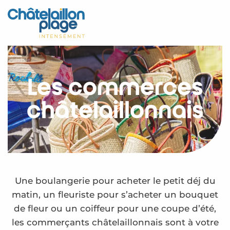
Aller
au
Accueil
contenu
principal
Découvrir
Activités
Les commerces
A vivre
châtelaillonnais
Rendez-vous
Votre séjour
Espace Pro
Une boulangerie pour acheter le petit déj du
matin, un fleuriste pour s’acheter un bouquet
de fleur ou un coiffeur pour une coupe d’été,
les commerçants châtelaillonnais sont à votre