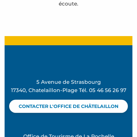
écoute.
BAM HABITAT par Chloé PEYRICHOU
Le Grenier du Marais
Le Fournil du Rivage
Conciergerie 1936
La Boutique - Châtelaillon-Plage
Le Curios
5 Avenue de Strasbourg
Les langues pour tous
17340, Chatelaillon-Plage Tél. 05 46 56 26 97
Pharmacie Cap Atlantique
Coiffure Olivia
CONTACTER L'OFFICE DE CHÂTELAILLON
Fleuriste Carlotta
Laverie de Châtelaillon-Plage
Julien Churlaud - Sophrologue et praticien en 
Office de Tourisme de La Rochelle