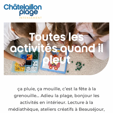
Aller
au
Accueil
contenu
principal
Découvrir
Toutes les
Activités
activités quand il
A vivre
pleut
Rendez-vous
Votre séjour
Espace Pro
ça pluie, ça mouille, c’est la fête à la
grenouille… Adieu la plage, bonjour les
activités en intérieur. Lecture à la
médiathèque, ateliers créatifs à Beauséjour,