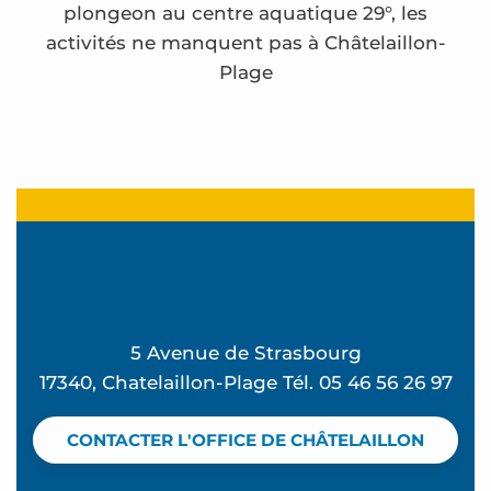
plongeon au centre aquatique 29°, les
activités ne manquent pas à Châtelaillon-
Plage
Frédérique Bernier expose à l'espace Carnot
Centre Aquatique de Châtelaillon-Plage
Accrobranche indoor - The Peak
Spa Nuxe
Spa Marin
Médiathèque La Malle d'Allionis
5 Avenue de Strasbourg
Casino Joa
17340, Chatelaillon-Plage Tél. 05 46 56 26 97
Let's go game, après-midi jeux de société
SOIZ'L et Mireille Cornu exposent à l'espace Carn
CONTACTER L'OFFICE DE CHÂTELAILLON
Brigitte Sidaner expose à l'espace Carnot
Lydie Paumier expose à l'espace Carnot