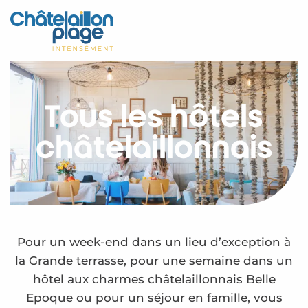
Aller
au
Accueil
contenu
principal
Découvrir
Activités
Tous les hôtels
A vivre
châtelaillonnais
Rendez-vous
Votre séjour
Espace Pro
Pour un week-end dans un lieu d’exception à
la Grande terrasse, pour une semaine dans un
hôtel aux charmes châtelaillonnais Belle
Epoque ou pour un séjour en famille, vous