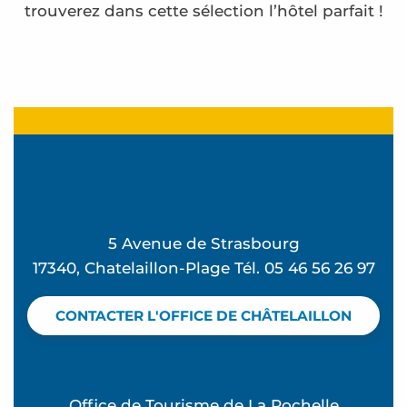
trouverez dans cette sélection l’hôtel parfait !
Boutique Hôtel d'Orbigny
Hôtel les Flots
Hôtel le Rivage
Hôtel Ibis Styles Châtelaillon
MGallery Hotel Collection La Grande Terrasse Hôt
Hotel Restaurant L'Atelier des Cousins
5 Avenue de Strasbourg
Résidence Côte Océan
17340, Chatelaillon-Plage Tél. 05 46 56 26 97
The Original’s Boutique Hôtel Victoria
Hôtel Majestic
CONTACTER L'OFFICE DE CHÂTELAILLON
Maison Familiale de Vacances Le Rayon de Soleil
Hôtel Acadie Saint Victor
Office de Tourisme de La Rochelle